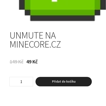
UNMUTE NA
MINECORE.CZ
Původní
Aktuální
149
Kč
49
Kč
cena
cena
byla:
je:
149 Kč.
49 Kč.
Unmute
Přidat do košíku
na
Minecore.cz
množství