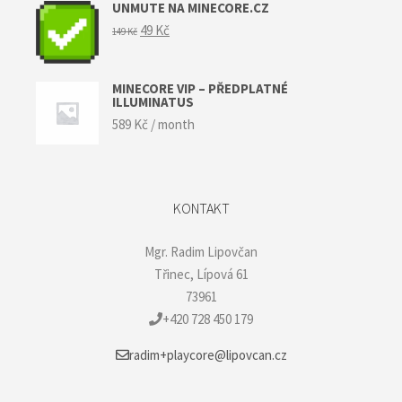
UNMUTE NA MINECORE.CZ
Původní
Aktuální
49
Kč
149
Kč
cena
cena
byla:
je:
149 Kč.
49 Kč.
MINECORE VIP – PŘEDPLATNÉ
ILLUMINATUS
589
Kč
/ month
KONTAKT
Mgr. Radim Lipovčan
Třinec, Lípová 61
73961
+420 728 450 179
radim+playcore@lipovcan.cz