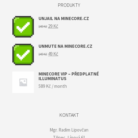
PRODUKTY
UNJAIL NA MINECORE.CZ
Původní
Aktuální
29
Kč
149
Kč
cena
cena
byla:
je:
149 Kč.
29 Kč.
UNMUTE NA MINECORE.CZ
Původní
Aktuální
49
Kč
149
Kč
cena
cena
byla:
je:
149 Kč.
49 Kč.
MINECORE VIP – PŘEDPLATNÉ
ILLUMINATUS
589
Kč
/ month
KONTAKT
Mgr. Radim Lipovčan
Třinec, Lípová 61