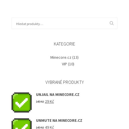
Hledat:
KATEGORIE
Minecore.cz
(13)
VIP
(10)
VYBRANÉ PRODUKTY
UNJAIL NA MINECORE.CZ
Původní
Aktuální
29
Kč
149
Kč
cena
cena
byla:
je:
149 Kč.
29 Kč.
UNMUTE NA MINECORE.CZ
Původní
Aktuální
49
Kč
149
Kč