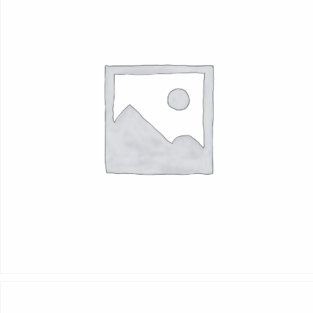
589
Kč
Add to cart